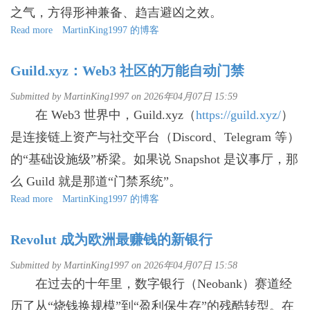
九
之气，方得形神兼备、趋吉避凶之效。
紫
Read more
大
about
MartinKing1997 的博客
运
大
五
千
Guild.xyz：Web3 社区的万能自动门禁
行
墨
品
荷・
Submitted by
MartinKing1997
on 2026年04月07日 15:59
鉴
玄
在 Web3 世界中，Guild.xyz（
空
https://guild.xyz/
）
六
是连接链上资产与社交平台（Discord、Telegram 等）
白
大
的“基础设施级”桥梁。如果说 Snapshot 是议事厅，那
运
么 Guild 就是那道“门禁系统”。
五
行
Read more
about
MartinKing1997 的博客
品
Guild.xyz：
鉴
Web3
Revolut 成为欧洲最赚钱的新银行
社
区
Submitted by
MartinKing1997
on 2026年04月07日 15:58
的
在过去的十年里，数字银行（Neobank）赛道经
万
能
历了从“烧钱换规模”到“盈利保生存”的残酷转型。在
自