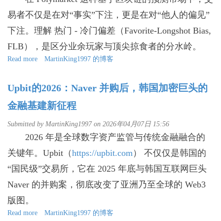
去？
能
易者不仅是在对“事实”下注，更是在对“他人的偏见”
金
下注。理解 热门 - 冷门偏差（Favorite-Longshot Bias,
融
合
FLB），是区分业余玩家与顶尖掠食者的分水岭。
伙
Read more
人
about
MartinKing1997 的博客
Polymarket
赚
Upbit的2026：Naver 并购后，韩国加密巨头的
钱
真
金融基建新征程
相：
你
Submitted by
MartinKing1997
on 2026年04月07日 15:56
赌
2026 年是全球数字资产监管与传统金融融合的
的
不
关键年。Upbit（
https://upbit.com
） 不仅仅是韩国的
是
“国民级”交易所，它在 2025 年底与韩国互联网巨头
结
果，
Naver 的并购案，彻底改变了亚洲乃至全球的 Web3
是
别
版图。
人
Read more
about
MartinKing1997 的博客
的