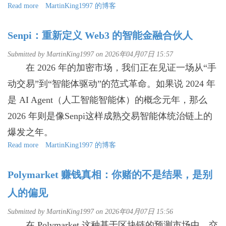
Read more
about
MartinKing1997 的博客
NFT
艺
Senpi：重新定义 Web3 的智能金融合伙人
术
的
Submitted by
MartinKing1997
on 2026年04月07日 15:57
冷
在 2026 年的加密市场，我们正在见证一场从“手
思
考：
动交易”到“智能体驱动”的范式革命。如果说 2024 年
从
狂
是 AI Agent（人工智能智能体）的概念元年，那么
热
2026 年则是像Senpi这样成熟交易智能体统治链上的
到
沉
爆发之年。
淀，
Read more
about
MartinKing1997 的博客
创
Senpi：
作
重
者
Polymarket 赚钱真相：你赌的不是结果，是别
新
该
定
如
人的偏见
义
何
Web3
走
Submitted by
MartinKing1997
on 2026年04月07日 15:56
的
下
在 Polymarket 这种基于区块链的预测市场中，交
智