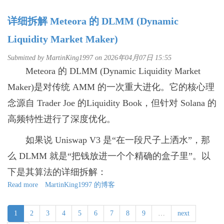
Upbit
偏
的
见
详细拆解 Meteora 的 DLMM (Dynamic
2026：
Naver
Liquidity Market Maker)
并
购
Submitted by
MartinKing1997
on 2026年04月07日 15:55
后，
Meteora 的 DLMM (Dynamic Liquidity Market
韩
国
Maker)是对传统 AMM 的一次重大进化。它的核心理
加
念源自 Trader Joe 的Liquidity Book，但针对 Solana 的
密
巨
高频特性进行了深度优化。
头
的
如果说 Uniswap V3 是“在一段尺子上洒水”，那
金
融
么 DLMM 就是“把钱放进一个个精确的盒子里”。以
基
下是其算法的详细拆解：
建
新
Read more
about
MartinKing1997 的博客
征
详
程
细
1
2
3
4
5
6
7
8
9
…
next
拆