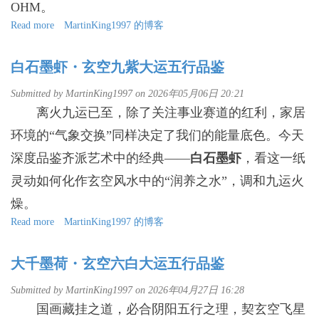
OHM。
Read more
about
MartinKing1997 的博客
OlympusDAO：
算
白石墨虾・玄空九紫大运五行品鉴
法
定
Submitted by
MartinKing1997
on 2026年05月06日 20:21
义
离火九运已至，除了关注事业赛道的红利，家居
的
去
环境的“气象交换”同样决定了我们的能量底色。今天
中
心
深度品鉴齐派艺术中的经典——
白石墨虾
，看这一纸
化
灵动如何化作玄空风水中的“润养之水”，调和九运火
储
备
燥。
协
Read more
about
MartinKing1997 的博客
议
白
货
石
币
大千墨荷・玄空六白大运五行品鉴
墨
虾・
Submitted by
MartinKing1997
on 2026年04月27日 16:28
玄
国画藏挂之道，必合阴阳五行之理，契玄空飞星
空