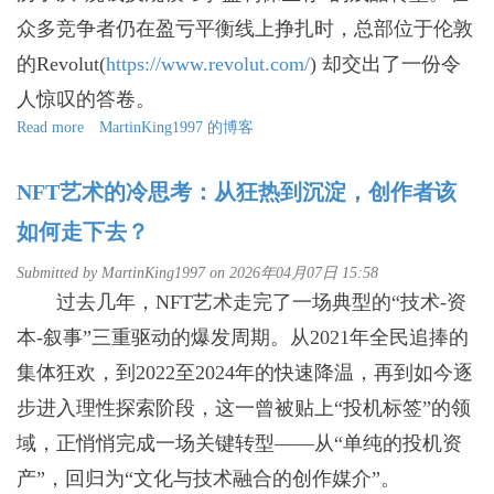
动
众多竞争者仍在盈亏平衡线上挣扎时，总部位于伦敦
门
的Revolut(
https://www.revolut.com/
) 却交出了一份令
禁
人惊叹的答卷。
Read more
about
MartinKing1997 的博客
Revolut
成
NFT艺术的冷思考：从狂热到沉淀，创作者该
为
欧
如何走下去？
洲
最
Submitted by
MartinKing1997
on 2026年04月07日 15:58
赚
过去几年，NFT艺术走完了一场典型的“技术-资
钱
的
本-叙事”三重驱动的爆发周期。从2021年全民追捧的
新
集体狂欢，到2022至2024年的快速降温，再到如今逐
银
行
步进入理性探索阶段，这一曾被贴上“投机标签”的领
域，正悄悄完成一场关键转型——从“单纯的投机资
产”，回归为“文化与技术融合的创作媒介”。