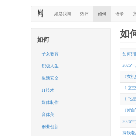
Skip
如是我闻
热评
如何
语录
to
main
content
如
如何
子女教育
如何消
202
积极人生
《玄机
生活安全
《 玄
IT技术
《 飞星
媒体制作
《紫白
音体美
2026
创业创新
搞钱老