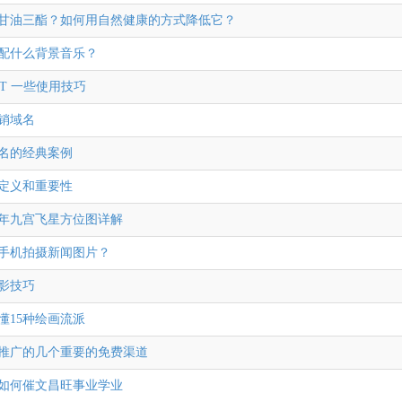
甘油三酯？如何用自然健康的方式降低它？
配什么背景音乐？
GPT 一些使用技巧
销域名
名的经典案例
定义和重要性
3兔年九宫飞星方位图详解
手机拍摄新闻图片？
影技巧
懂15种绘画流派
推广的几个重要的免费渠道
2年如何催文昌旺事业学业