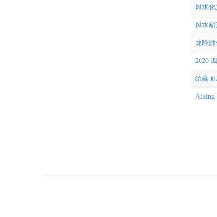
风水化
风水葫
龙吟师
2020
给高血
Aski