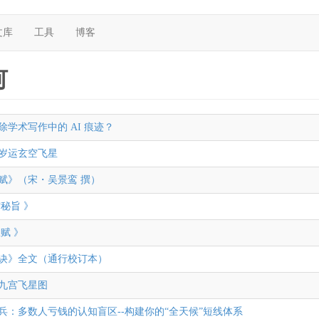
文库
工具
博客
何
除学术写作中的 AI 痕迹？
6年岁运玄空飞星
赋》（宋・吴景鸾 撰）
空秘旨 》
赋 》
诀》全文（通行校订本）
年九宫飞星图
兵：多数人亏钱的认知盲区--构建你的“全天候”短线体系