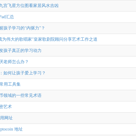
2年九宫飞星方位图看家居风水吉凶
hPad汇总
醒孩子学习的“内驱力”？
成为伟大的歌唱家”皇家歌剧院顾问分享艺术工作之道
发孩子真正的学习动力
厌老师怎么办？
：如何让孩子爱上学习？
to 常用工具集
币领域的一些常见术语
密艺术
常用网址
ptocoin 地址