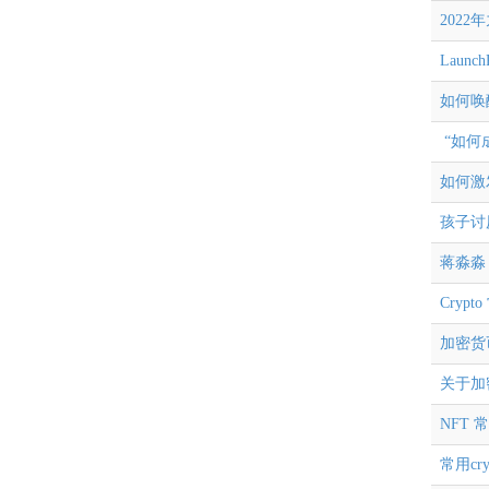
202
Launc
如何唤
“如何
如何激
孩子讨
蒋淼淼
Cryp
加密货
关于加
NFT 
常用cry