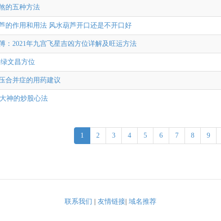
煞的五种方法
芦的作用和用法 风水葫芦开口还是不开口好
傅：2021年九宫飞星吉凶方位详解及旺运方法
 四绿文昌方位
压合并症的用药建议
ng 大神的炒股心法
1
2
3
4
5
6
7
8
9
联系我们
|
友情链接
|
域名推荐